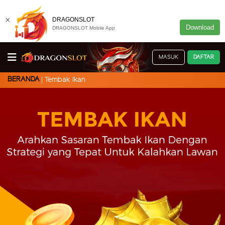
×
DRAGONSLOT
Download
DRAGONSLOT Mobile App
MASUK
DAFTAR
BERANDA
Tembak Ikan