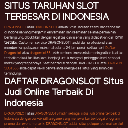
SITUS TARUHAN SLOT
TERBESAR DI INDONESIA
DRAGONSLOT
atau
DRAGON SLOT
adalah Situs Taruhan resmi dan terbesar
di indonesia yang menjamin kenyamanan dan keamanan selama permainan
berlangsung, dibuktikan dengan legalitas dan lisensi yang didapatkan dari
bmm
testlabs
. Customer service DRAGONSLOT handal dan profesional siap
memberikan pelayanan maksimal selama 24 jam penuh setiap hari.
Daftar
Dragonslot
atau
dragonslot88
telah berkomitmen untuk meningkatkan kualitas
terbaik melalui fasilitas kami berjanji untuk melayani pelanggan kami sebagai
merek yang terpercaya. Saat bertaruh dengan DRAGONSLOT atau
DRAGON
SLOTS88
anda dapat yakin bahwa anda mengakses situs yang aman dan
terlindungi.
DAFTAR DRAGONSLOT Situs
Judi Online Terbaik Di
Indonesia
DRAGONSLOT
atau
DRAGONSLOTS
hadir sebagai situs judi online terbaik di
Indonesia dengan banyak pilihan game yang menawarkan berbagai program
promo dan event menarik. DRAGONSLOT adalah situs pelopor permainan slot