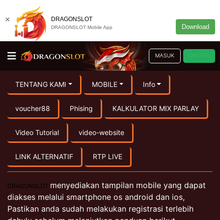
×
DRAGONSLOT
Download
DRAGONSLOT Mobile App
MASUK
DAFTAR
TENTANG KAMI
MOBILE
Info
voucher88
Phising
KALKULATOR MIX PARLAY
Video Tutorial
video-website
LINK ALTERNATIF
RTP LIVE
menyediakan tampilan mobile yang dapat
DRAGONSLOT
diakses melalui smartphone os android dan ios,
Pastikan anda sudah melakukan registrasi terlebih