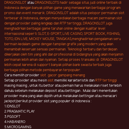
DRAGONSLOT
atau
DRAGONSLOTS
hadir sebagai situs judi online terbaik di
Indonesia dengan banyak pilihan game yang menawarkan berbagai program
promo dan event menarik. DRAGONSLOT adalah situs pelopor permainan slot
terbesar di Indonesia, dengan menyediakan berbagai macam permainan slot
dengan provider paling lengkap dan RTP tertinggi, DRAGONSLOT
juga
menghadirkan berbagai game
taruhan online
dengan kualitar level
internasional seperti SLOT, E-SPORT, LIVE CASINO, SPORT BOOK, FISHING,
TOTO, IDN LIVE, MICKEY MOUSE, TANGKAS,menghadirkan pengalaman seru
bermain kedalam game dengan tampilan grafik yang modern yang akan
menambah keseruan sensasi permainan. Teknologi terbaru dan terdepan
dikerjakan oleh tim yang ahli dan profesional di bidangnya yang akan menjamin
permainan lebih aman dan nyaman. Setiap proses transaksi di DRAGONSLOT
lebih cepat karena di support banyak pilihan bank swasta terbaik juga
berbagai pilihan metode pembayaran terpopuler.
Cara memilih provider
slot gacor gampang menang
Setiap provider atau mesin
slot
memiliki karakteristik dan
RTP tertinggi
masing masing , untuk itu bettor atau pemain harus melakukan riset terlebih
dahulu sebelum melakukan deposit atau bettingan . Mulai dari menentukan
provider mana yang akan dipilih untuk melakukan bettingan atau menacari
jackpot,berikut provider slot yang populer di indonesia :
1.IDNSLOT
2.PRAGMATIC PLAY
3.PGSOFT
4.HABANERO
5.MICROGAMING