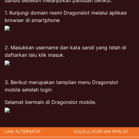
dahulu sebelum melanjutkan panduan berikut.
1. Kunjungi domain resmi Dragonslot melalui aplikasi
browser di smartphone
2. Masukkan username dan kata sandi yang telah di
daftarkan lalu klik masuk.
3. Berikut merupakan tampilan menu Dragonslot
mobile setelah login
Selamat bermain di Dragonslot mobile.
LINK ALTERNATIF
KALKULATOR MIX PARLAY