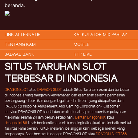
beranda.
LINK ALTERNATIF
KALKULATOR MIX PARLAY
TENTANG KAMI
MOBILE
JADWAL BANK
RTP LIVE
SITUS TARUHAN SLOT
TERBESAR DI INDONESIA
DRAGONSLOT
atau
DRAGON SLOT
adalah Situs Taruhan resmi dan terbesar
di indonesia yang menjamin kenyamanan dan keamanan selama permainan
berlangsung, dibuktikan dengan legalitas dan lisensi yang didapatkan dari
PAGCOR (Philippine Amusement And Gaming Corporation). Customer
service DRAGONSLOT handal dan profesional siap memberikan pelayanan
maksimal selama 24 jam penuh setiap hari.
Daftar Dragonslot
atau
dragonslot88
telah berkomitmen untuk meningkatkan kualitas terbaik melalui
fasilitas kami berjanji untuk melayani pelanggan kami sebagai merek yang
terpercaya. Saat bertaruh dengan DRAGONSLOT atau
DRAGON SLOTS88