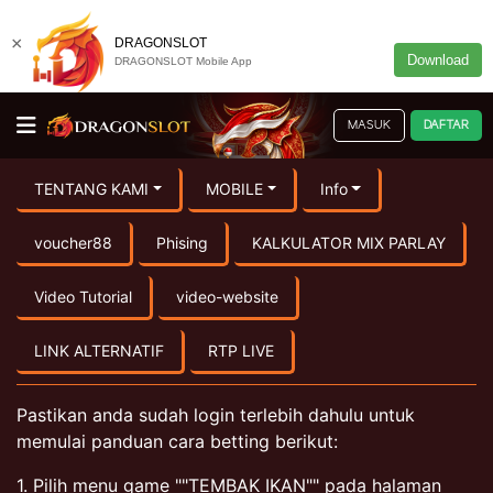
×
DRAGONSLOT
Download
DRAGONSLOT Mobile App
MASUK
DAFTAR
TENTANG KAMI
MOBILE
Info
voucher88
Phising
KALKULATOR MIX PARLAY
Video Tutorial
video-website
LINK ALTERNATIF
RTP LIVE
Pastikan anda sudah login terlebih dahulu untuk
memulai panduan cara betting berikut:
1. Pilih menu game ""TEMBAK IKAN"" pada halaman