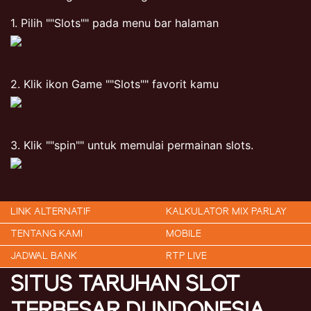
1. Pilih ""Slots"" pada menu bar halaman
2. Klik ikon Game ""Slots"" favorit kamu
3. Klik ""spin"" untuk memulai permainan slots.
LINK ALTERNATIF
KALKULATOR MIX PARLAY
TENTANG KAMI
MOBILE
JADWAL BANK
RTP LIVE
SITUS TARUHAN SLOT