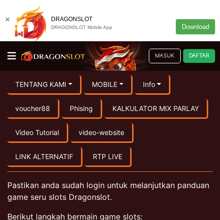
×
DRAGONSLOT
Download
DRAGONSLOT Mobile App
MASUK
DAFTAR
TENTANG KAMI
MOBILE
Info
voucher88
Phising
KALKULATOR MIX PARLAY
Video Tutorial
video-website
LINK ALTERNATIF
RTP LIVE
Pastikan anda sudah login untuk melanjutkan panduan
game seru slots Dragonslot.
Berikut langkah bermain game slots: